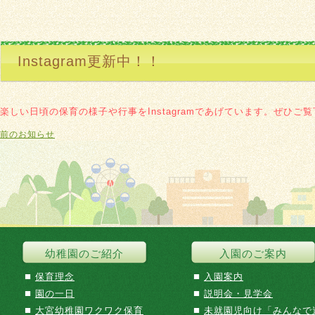
Instagram更新中！！
楽しい日頃の保育の様子や行事をInstagramであげています。ぜひご
前のお知らせ
幼稚園のご紹介
入園のご案内
■
■
保育理念
入園案内
■
■
園の一日
説明会・見学会
■
■
大宮幼稚園ワクワク保育
未就園児向け「みんなで