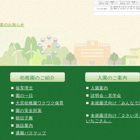
前のお知らせ
幼稚園のご紹介
入園のご案内
■
■
保育理念
入園案内
■
■
園の一日
説明会・見学会
■
■
大宮幼稚園ワクワク保育
未就園児向け「みんなで
■
園の安全対策
■
未就園児向け「２さい児
■
朝日子舞
いちごさん」
■
施設案内
■
通園バスマップ