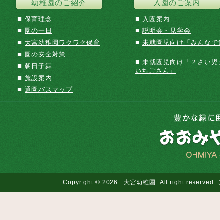
幼稚園のご紹介
入園のご案内
■
■
保育理念
入園案内
■
■
園の一日
説明会・見学会
■
■
大宮幼稚園ワクワク保育
未就園児向け「みんなで
■
園の安全対策
■
未就園児向け「２さい児
■
朝日子舞
いちごさん」
■
施設案内
■
通園バスマップ
Copyright © 2026 . 大宮幼稚園. All righ