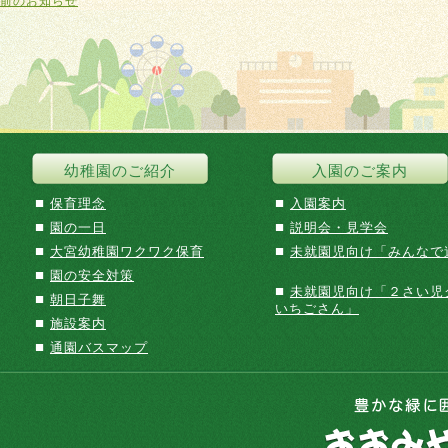
前のお知らせ
幼稚園のご紹介
入園のご案内
■
■
保育理念
入園案内
■
■
園の一日
説明会・見学会
■
■
大宮幼稚園ワクワク保育
未就園児向け「みんなで
■
園の安全対策
■
未就園児向け「２さい児
■
朝日子舞
いちごさん」
■
施設案内
■
通園バスマップ