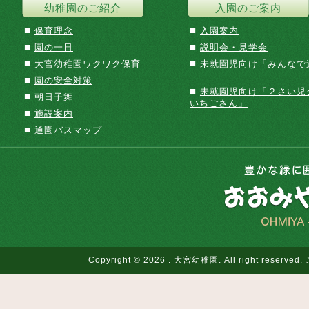
幼稚園のご紹介
入園のご案内
■
■
保育理念
入園案内
■
■
園の一日
説明会・見学会
■
■
大宮幼稚園ワクワク保育
未就園児向け「みんなで
■
園の安全対策
■
未就園児向け「２さい児
■
朝日子舞
いちごさん」
■
施設案内
■
通園バスマップ
Copyright © 2026 . 大宮幼稚園. All righ